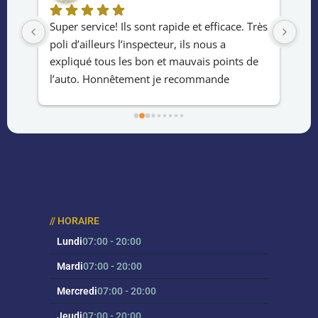
us 
Super service! Ils sont rapide et efficace. Très 
Exc
t 
poli d’ailleurs l’inspecteur, ils nous a 
tem
expliqué tous les bon et mauvais points de 
rap
l’auto. Honnêtement je recommande 
m’a
fortement!
écl
ont 
fia
On 
// HORAIRE
Lundi
07:00 - 20:00
Mardi
07:00 - 20:00
Mercredi
07:00 - 20:00
Jeudi
07:00 - 20:00