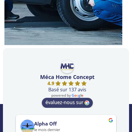
Méca Home Concept
4.9
Basé sur 137 avis
powered by
G
o
o
g
l
e
évaluez-nous sur
Alpha Off
le mois dernier