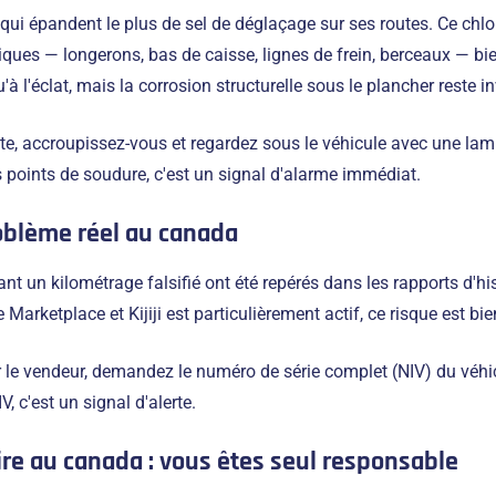
qui épandent le plus de sel de déglaçage sur ses routes. Ce chlor
es — longerons, bas de caisse, lignes de frein, berceaux — bien a
à l'éclat, mais la corrosion structurelle sous le plancher reste in
ite, accroupissez-vous et regardez sous le véhicule avec une lam
les points de soudure, c'est un signal d'alarme immédiat.
roblème réel au canada
 un kilométrage falsifié ont été repérés dans les rapports d'his
ketplace et Kijiji est particulièrement actif, ce risque est bien
e vendeur, demandez le numéro de série complet (NIV) du véhicul
, c'est un signal d'alerte.
ire au canada : vous êtes seul responsable