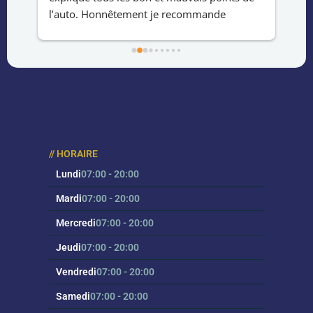
m’a aidé à prendre une décision 
le 
éclairée.Service rapide ,professionnel et 
hab
fiable.Merci !
la 
au 
eff
// HORAIRE
Lundi
07:00 - 20:00
Mardi
07:00 - 20:00
Mercredi
07:00 - 20:00
Jeudi
07:00 - 20:00
Vendredi
07:00 - 20:00
Samedi
07:00 - 20:00