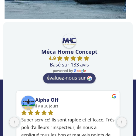
Méca Home Concept
4.9
Basé sur 133 avis
powered by
G
o
o
g
l
e
évaluez-nous sur
CELIMA LOUISMA
il y a 2 mois
rès 
Excellente expérience.L’inspecteur a pris le 
Ser
temps de vérifier le véhicule en détail.Le 
de 
e 
rapport était complet, facile à comprendre et 
ach