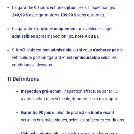
La garantie 90 jours est une
option
liée à l’inspection (ex.
249,99 $
avec garantie vs
189,99 $
sans garantie).
La garantie s’applique
uniquement
aux véhicules jugés
admissibles
après inspection (ex.
note A ou B
).
Si le véhicule est
non admissible
, ou si vous
n’achetez pas
le
véhicule, la portion “garantie” est
remboursable
selon les
conditions ci-dessous.
1) Définitions
Inspection pré-achat
: inspection effectuée par MHC
avant l’achat d’un véhicule, donnant lieu à un rapport.
Garantie 90 jours
: plan de protection
limité
visant
certains bris mécaniques, selon les présentes conditions.
Véhicule admissible
: véhicule respectant les critères