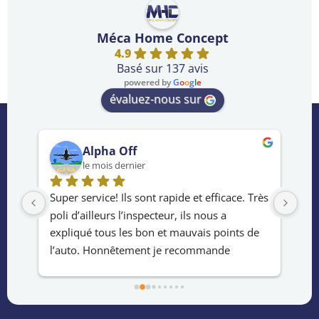
Méca Home Concept
4.9
Basé sur 137 avis
powered by
G
o
o
g
l
e
évaluez-nous sur
Alpha Off
le mois dernier
us 
Super service! Ils sont rapide et efficace. Très 
Exc
t 
poli d’ailleurs l’inspecteur, ils nous a 
tem
expliqué tous les bon et mauvais points de 
rap
l’auto. Honnêtement je recommande 
m’a
fortement!
écl
ont 
fia