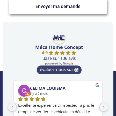
Envoyer ma demande
Méca Home Concept
4.9
Basé sur 136 avis
powered by
G
o
o
g
l
e
évaluez-nous sur
CELIMA LOUISMA
il y a 2 mois
rès 
Excellente expérience.L’inspecteur a pris le 
Ser
temps de vérifier le véhicule en détail.Le 
de 