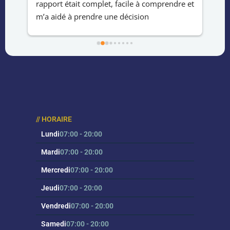
e 
rapport était complet, facile à comprendre et 
ach
m’a aidé à prendre une décision 
le 
éclairée.Service rapide ,professionnel et 
hab
fiable.Merci !
la 
au 
eff
// HORAIRE
Lundi
07:00 - 20:00
Mardi
07:00 - 20:00
Mercredi
07:00 - 20:00
Jeudi
07:00 - 20:00
Vendredi
07:00 - 20:00
Samedi
07:00 - 20:00