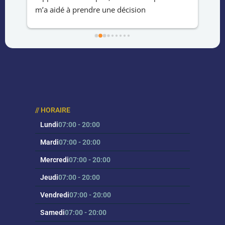
m’a aidé à prendre une décision 
le 
éclairée.Service rapide ,professionnel et 
hab
fiable.Merci !
la 
au 
eff
// HORAIRE
Lundi
07:00 - 20:00
Mardi
07:00 - 20:00
Mercredi
07:00 - 20:00
Jeudi
07:00 - 20:00
Vendredi
07:00 - 20:00
Samedi
07:00 - 20:00