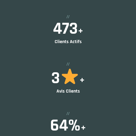
//
656
+
Clients Actifs
//
5
+
Avis Clients
//
89
%
+