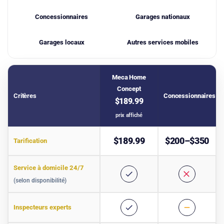
Concessionnaires
Garages nationaux
Garages locaux
Autres services mobiles
Meca Home
Concept
Critères
Concessionnaires
$189.99
prix affiché
Tableau comparatif des services d’inspection automobile
$189.99
$200–$350
Tarification
Service à domicile 24/7
(selon disponibilité)
Inspecteurs experts