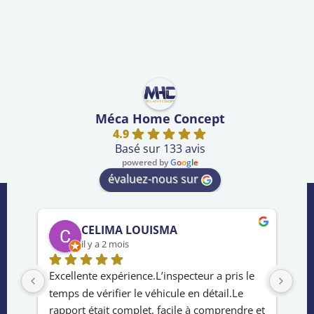
Méca Home Concept
4.9
Basé sur 133 avis
powered by
G
o
o
g
l
e
évaluez-nous sur
CELIMA LOUISMA
il y a 2 mois
rès 
Excellente expérience.L’inspecteur a pris le 
Ser
temps de vérifier le véhicule en détail.Le 
de 
e 
rapport était complet, facile à comprendre et 
ach