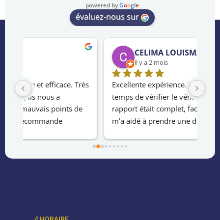
powered by
G
o
o
g
l
e
évaluez-nous sur
CELIMA LOUISMA
il y a 2 mois
rès 
Excellente expérience.L’inspecteur a pris le 
Ser
temps de vérifier le véhicule en détail.Le 
de 
e 
rapport était complet, facile à comprendre et 
ach
m’a aidé à prendre une décision 
le 
éclairée.Service rapide ,professionnel et 
hab
fiable.Merci !
la 
au 
eff
// HORAIRE