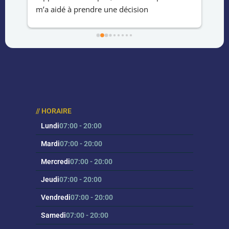
m’a aidé à prendre une décision 
le 
éclairée.Service rapide ,professionnel et 
hab
fiable.Merci !
la 
au 
eff
// HORAIRE
Lundi
07:00 - 20:00
Mardi
07:00 - 20:00
Mercredi
07:00 - 20:00
Jeudi
07:00 - 20:00
Vendredi
07:00 - 20:00
Samedi
07:00 - 20:00