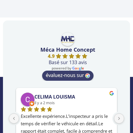
Méca Home Concept
4.9
Basé sur 133 avis
powered by
G
o
o
g
l
e
évaluez-nous sur
CELIMA LOUISMA
il y a 2 mois
rès 
Excellente expérience.L’inspecteur a pris le 
Ser
temps de vérifier le véhicule en détail.Le 
de 
e 
rapport était complet, facile à comprendre et 
ach