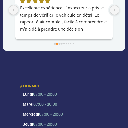
rès 
Excellente expérience.L’inspecteur a pris le 
Ser
temps de vérifier le véhicule en détail.Le 
de 
e 
rapport était complet, facile à comprendre et 
ach
m’a aidé à prendre une décision 
le 
éclairée.Service rapide ,professionnel et 
hab
fiable.Merci !
la 
au 
eff
// HORAIRE
Lundi
07:00 - 20:00
Mardi
07:00 - 20:00
Mercredi
07:00 - 20:00
Jeudi
07:00 - 20:00